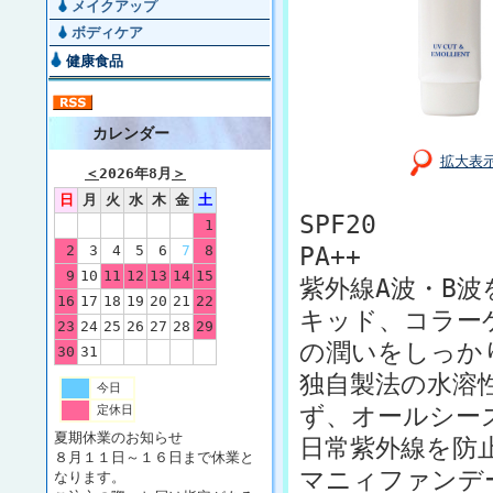
メイクアップ
ボディケア
健康食品
カレンダー
拡大表
＜
2026年8月
＞
日
月
火
水
木
金
土
SPF20
1
2
3
4
5
6
7
8
PA++
9
10
11
12
13
14
15
紫外線A波・B
16
17
18
19
20
21
22
キッド、コラー
23
24
25
26
27
28
29
の潤いをしっか
30
31
独自製法の水溶
今日
ず、オールシー
定休日
夏期休業のお知らせ
日常紫外線を防
８月１１日～１６日まで休業と
マニィファンデ
なります。