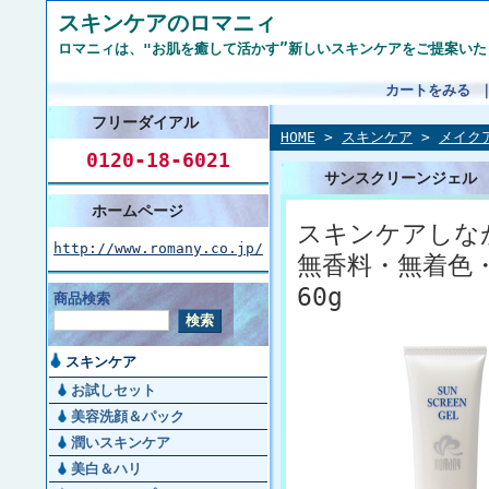
スキンケアのロマニィ
ロマニィは、"お肌を癒して活かす”新しいスキンケアをご提案いた
カートをみる
フリーダイアル
HOME
>
スキンケア
>
メイク
0120-18-6021
サンスクリーンジェル
ホームページ
スキンケアしな
http://www.romany.co.jp/
無香料・無着色
60g
商品検索
スキンケア
お試しセット
美容洗顔＆パック
潤いスキンケア
美白＆ハリ