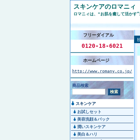
スキンケアのロマニィ
ロマニィは、"お肌を癒して活かす
フリーダイアル
H
0120-18-6021
ホームページ
http://www.romany.co.jp/
商品検索
スキンケア
お試しセット
美容洗顔＆パック
潤いスキンケア
美白＆ハリ